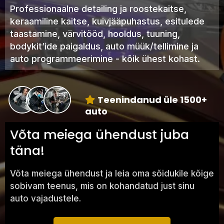
Professionaalne detailing ja roostekaitse,
keraamiline kaitse, kuivjääpuhastus, esitulede
taastamine, värvitööd, hooldus, tuuning,
bodykit’ide paigaldus, auto müük/tellimine ja
auto programmeerimine - kõik ühest kohast.
Teenindanud üle 1500+
auto
Võta meiega ühendust juba
täna!
Võta meiega ühendust ja leia oma sõidukile kõige
sobivam teenus, mis on kohandatud just sinu
auto vajadustele.