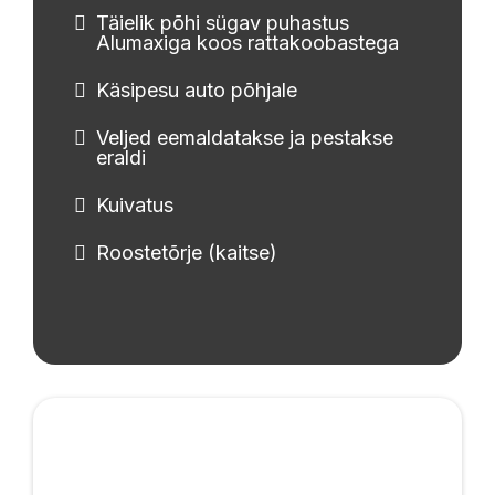
Täielik põhi sügav puhastus
Alumaxiga koos rattakoobastega
Käsipesu auto põhjale
Veljed eemaldatakse ja pestakse
eraldi
Kuivatus
Roostetõrje (kaitse)
Poleerimine ja Keraamika