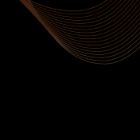
Joanna
Klient
"Kollektiiv on meeldiv, abivalmis ja vastutulelik.
Kõik sujus väga hästi ja kiirelt. Soovitan!"
Andrea
Klient
"Sain tõeliselt positiivse kogemuse ja soovitan
Urban Racingut! Nad pakuvad teile täisteenust!"