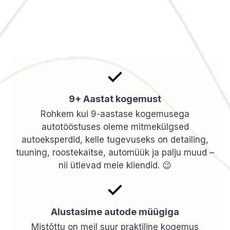
9+ Aastat kogemust
Rohkem kui 9-aastase kogemusega
autotööstuses oleme mitmekülgsed
autoeksperdid, kelle tugevuseks on detailing,
tuuning, roostekaitse, automüük ja palju muud –
nii ütlevad meie kliendid. 😉
Alustasime autode müügiga
Mistõttu on meil suur praktiline kogemus