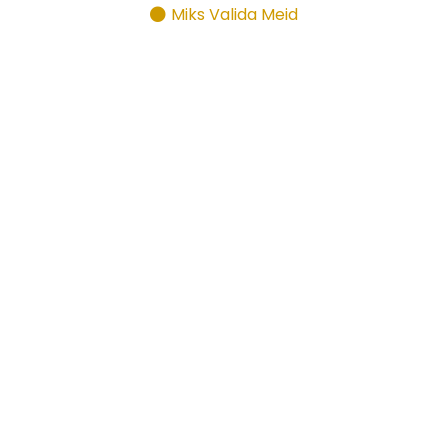
Miks Valida Meid
Pühendunud
Parima
Alustas autode müügi esindusena.