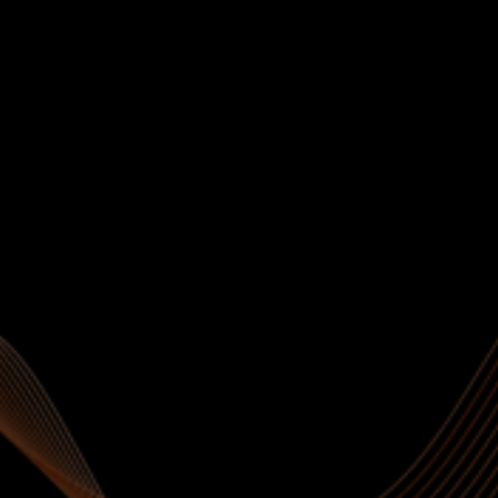
Klient
"Lasin teha auto põhja korrosioonitõrje ja
hoolduse. Töö tehti põhjalikult, näidati
probleemsed kohad ette ja selgitati, mida täpselt
tehakse. Väga korralik tulemus ja
professionaalne teenindus. Soovitan!"