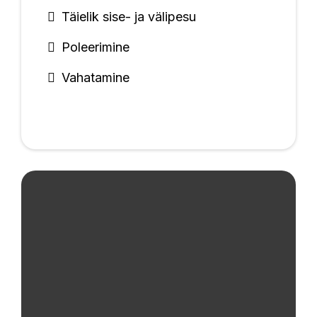
Täielik sise- ja välipesu
Poleerimine
Vahatamine
Täis Detailing Pakett