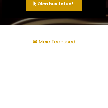
Olen huvitatud!
Meie Teenused
Täisteenusena
Põhjalik garantii kogu tehtud tööle
Pakume kõigile autoteenustele ja -
remontidele põhjalikku garantiid.