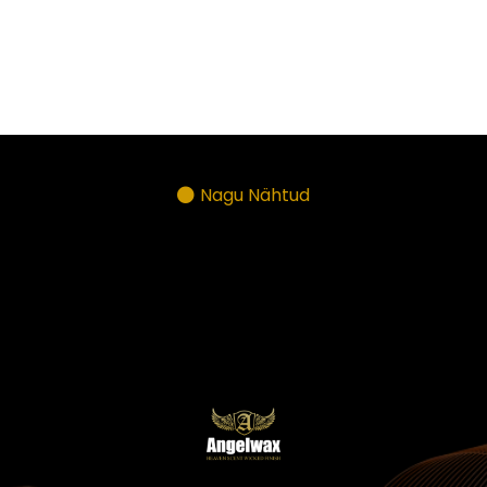
Nagu Nähtud
PARTNERID &
MEEDIA